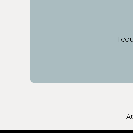
1 co
At