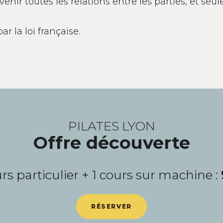
enir toutes les relations entre les parties, et seul
r la loi française.
PILATES LYON
Offre découverte
urs particulier + 1 cours sur machine :
RÉSERVER